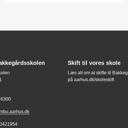
akkegårdsskolen
Skift til vores skole
kolen
Læs alt om at skifte til Bakke
1
på aarhus.dk/skoleskift
 6300
bu.aarhus.dk
0421954