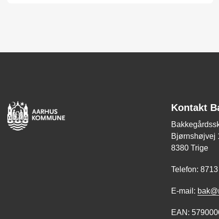
Kontakt B
Bakkegårdss
Bjørnshøjvej 
8380 Trige
Telefon: 8713
E-mail:
bak@m
EAN: 579000