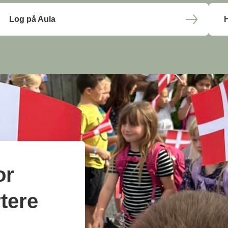
Log på Aula
H
or
tere