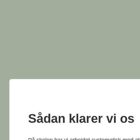
Sådan klarer vi os
På skolen har vi arbejdet systematisk med a