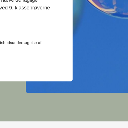
e ved 9. klasseprøverne
e
edshedsundersøgelse af